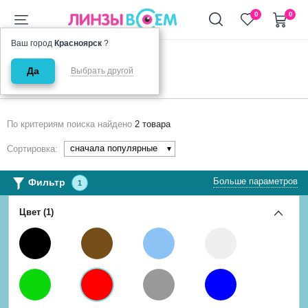
+7 (911) 944-90-10
0
0
Ваш город
Красноярск
?
Главная
Цветные
Красные
Да
Выбрать другой
Красные линзы
По критериям поиска найдено
2 товара
сначала популярные
Сортировка:
Больше параметров
Фильтр
1
Цвет (1)